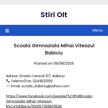
Skip
to
Stiri Olt
content
Menu
Scoala Gimnaziala Mihai Viteazul
Babiciu
Posted on 09/08/2025
Adresa: Strada Caracal 107, Babiciu
Telefon/Fax: 0249532100
Email:
scoala_babiciu@yahoo.com
https://www.facebook.com/people/%C8%98coala-
Gimnaziala-Mihai-Viteazul-
B%C4%83biciu/100057359503526