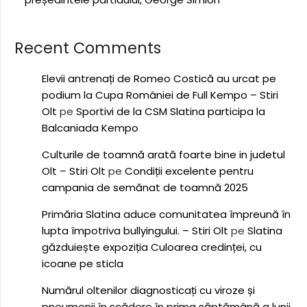
Recent Comments
Elevii antrenați de Romeo Costică au urcat pe
podium la Cupa României de Full Kempo – Stiri
Olt
pe
Sportivi de la CSM Slatina participa la
Balcaniada Kempo
Culturile de toamnă arată foarte bine in judetul
Olt – Stiri Olt
pe
Condiții excelente pentru
campania de semănat de toamnă 2025
Primăria Slatina aduce comunitatea împreună în
lupta împotriva bullyingului. – Stiri Olt
pe
Slatina
găzduiește expoziția Culoarea credinței, cu
icoane pe sticla
Numărul oltenilor diagnosticați cu viroze și
pneumonii în scădere în prima săptămână a lunii