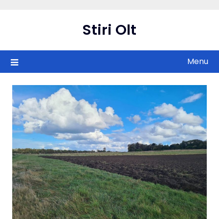
Skip
to
Stiri Olt
content
Menu