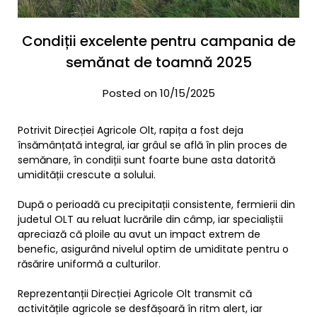
Condiții excelente pentru campania de
semănat de toamnă 2025
Posted on 10/15/2025
Potrivit Direcției Agricole Olt, rapița a fost deja
însămânțată integral, iar grâul se află în plin proces de
semănare, în condiții sunt foarte bune asta datorită
umidității crescute a solului.
După o perioadă cu precipitații consistente, fermierii din
judetul OLT au reluat lucrările din câmp, iar specialiștii
apreciază că ploile au avut un impact extrem de
benefic, asigurând nivelul optim de umiditate pentru o
răsărire uniformă a culturilor.
Reprezentanții Direcției Agricole Olt transmit că
activitățile agricole se desfășoară în ritm alert, iar