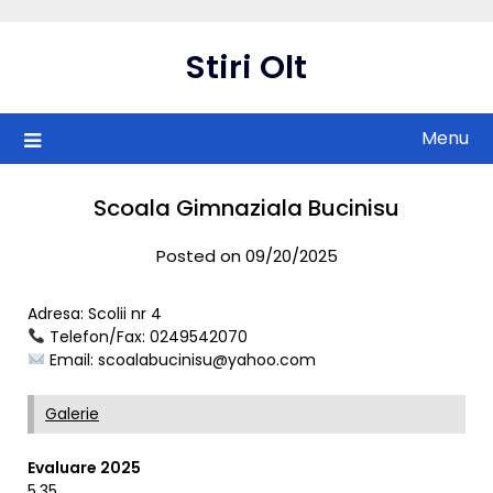
Skip
to
Stiri Olt
content
Menu
Scoala Gimnaziala Bucinisu
Posted on 09/20/2025
Adresa: Scolii nr 4
Telefon/Fax: 0249542070
Email:
scoalabucinisu@yahoo.com
Galerie
Evaluare 2025
5,35