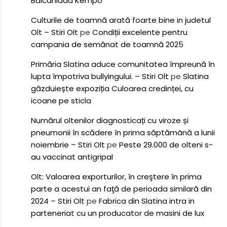
Balcaniada Kempo
Culturile de toamnă arată foarte bine in judetul
Olt – Stiri Olt
pe
Condiții excelente pentru
campania de semănat de toamnă 2025
Primăria Slatina aduce comunitatea împreună în
lupta împotriva bullyingului. – Stiri Olt
pe
Slatina
găzduiește expoziția Culoarea credinței, cu
icoane pe sticla
Numărul oltenilor diagnosticați cu viroze și
pneumonii în scădere în prima săptămână a lunii
noiembrie – Stiri Olt
pe
Peste 29.000 de olteni s-
au vaccinat antigripal
Olt: Valoarea exporturilor, în creştere în prima
parte a acestui an faţă de perioada similară din
2024 – Stiri Olt
pe
Fabrica din Slatina intra in
parteneriat cu un producator de masini de lux