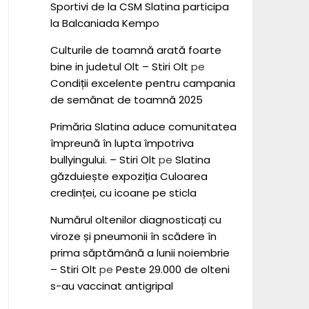
Sportivi de la CSM Slatina participa
la Balcaniada Kempo
Culturile de toamnă arată foarte
bine in judetul Olt – Stiri Olt
pe
Condiții excelente pentru campania
de semănat de toamnă 2025
Primăria Slatina aduce comunitatea
împreună în lupta împotriva
bullyingului. – Stiri Olt
pe
Slatina
găzduiește expoziția Culoarea
credinței, cu icoane pe sticla
Numărul oltenilor diagnosticați cu
viroze și pneumonii în scădere în
prima săptămână a lunii noiembrie
– Stiri Olt
pe
Peste 29.000 de olteni
s-au vaccinat antigripal