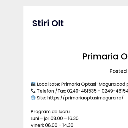
Skip
to
content
Stiri Olt
Primaria 
Posted 
Localitate: Primaria Optasi-Magura,cod 
Telefon /Fax: 0249-481535 – 0249-4815
Site:
https://primariaoptasimagura.ro/
Program de lucru:
Luni – joi: 08.00 – 16.30
Vineri: 08.00 – 14.30