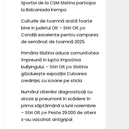
Sportivi de la CSM Slatina participa
la Balcaniada Kempo
Culturile de toamnă arată foarte
bine in judetul Olt – Stiri Olt
pe
Condiții excelente pentru campania
de semănat de toamnă 2025
Primăria Slatina aduce comunitatea
împreună în lupta împotriva
bullyingului. – Stiri Olt
pe
Slatina
găzduiește expoziția Culoarea
credinței, cu icoane pe sticla
Numărul oltenilor diagnosticați cu
viroze și pneumonii în scădere în
prima săptămână a lunii noiembrie
– Stiri Olt
pe
Peste 29.000 de olteni
s-au vaccinat antigripal