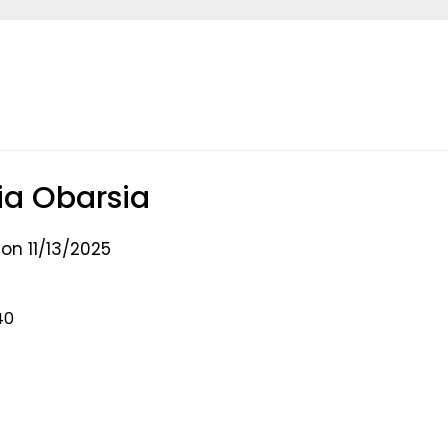
ia Obarsia
on 11/13/2025
40