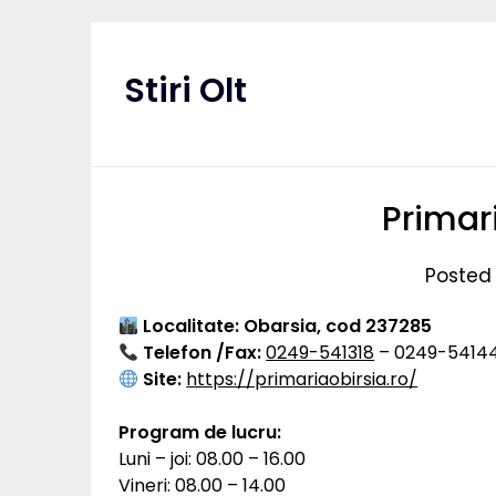
Skip
to
content
Stiri Olt
Primar
Posted 
Localitate: Obarsia, cod 237285
Telefon /Fax:
0249-541318
– 0249-5414
Site:
https://primariaobirsia.ro/
Program de lucru:
Luni – joi: 08.00 – 16.00
Vineri: 08.00 – 14.00