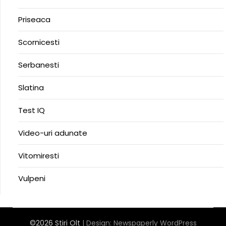
Priseaca
Scornicesti
Serbanesti
Slatina
Test IQ
Video-uri adunate
Vitomiresti
Vulpeni
©2026 Stiri Olt
| Design:
Newspaperly WordPress