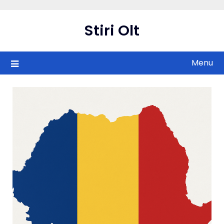
Skip
to
Stiri Olt
content
Menu