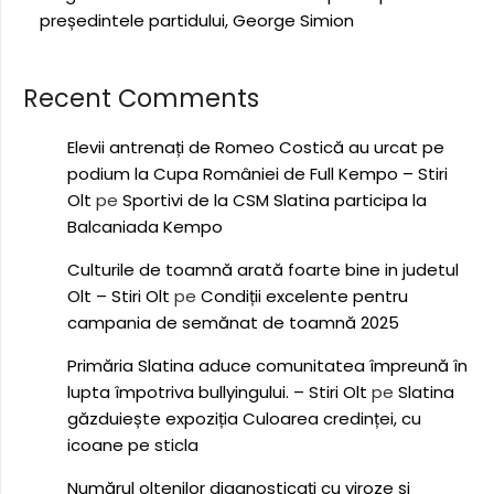
președintele partidului, George Simion
Recent Comments
Elevii antrenați de Romeo Costică au urcat pe
podium la Cupa României de Full Kempo – Stiri
Olt
pe
Sportivi de la CSM Slatina participa la
Balcaniada Kempo
Culturile de toamnă arată foarte bine in judetul
Olt – Stiri Olt
pe
Condiții excelente pentru
campania de semănat de toamnă 2025
Primăria Slatina aduce comunitatea împreună în
lupta împotriva bullyingului. – Stiri Olt
pe
Slatina
găzduiește expoziția Culoarea credinței, cu
icoane pe sticla
Numărul oltenilor diagnosticați cu viroze și