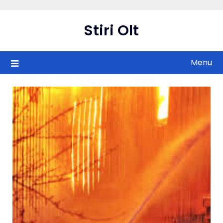
Skip
to
Stiri Olt
content
Menu