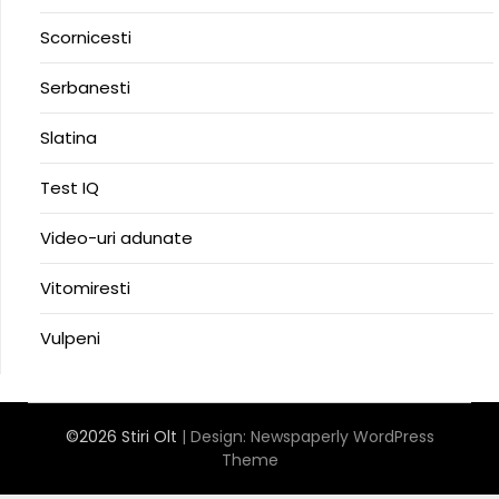
Scornicesti
Serbanesti
Slatina
Test IQ
Video-uri adunate
Vitomiresti
Vulpeni
©2026 Stiri Olt
| Design:
Newspaperly WordPress
Theme