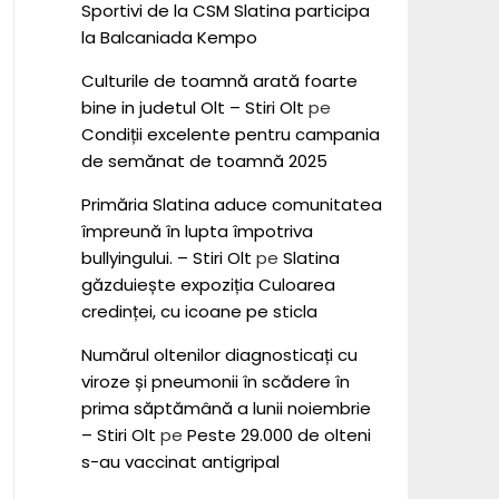
Sportivi de la CSM Slatina participa
la Balcaniada Kempo
Culturile de toamnă arată foarte
bine in judetul Olt – Stiri Olt
pe
Condiții excelente pentru campania
de semănat de toamnă 2025
Primăria Slatina aduce comunitatea
împreună în lupta împotriva
bullyingului. – Stiri Olt
pe
Slatina
găzduiește expoziția Culoarea
credinței, cu icoane pe sticla
Numărul oltenilor diagnosticați cu
viroze și pneumonii în scădere în
prima săptămână a lunii noiembrie
– Stiri Olt
pe
Peste 29.000 de olteni
s-au vaccinat antigripal