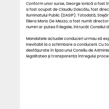
Conform unor surse, George Ionică a fost înl
a fost ocupat de Claudiu Dascălu, fost direct
Iluminatului Public (DASIP). Totodată, Stejă
filiera Mario De Mezzo, a fost numit direct
numiri ar putea fi ilegale, întrucât Consiliul
Mandatele actualei conduceri urmau să exp
inevitabil la o schimbare a conducerii. Cu to
desfășurate în lipsa unui Consiliu de Adminis
legalitatea și transparența întregului proc