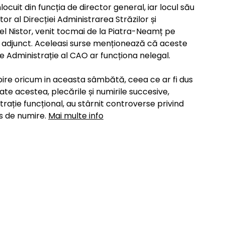
ocuit din funcția de director general, iar locul său
or al Direcției Administrarea Străzilor și
rel Nistor, venit tocmai de la Piatra-Neamț pe
or adjunct. Aceleasi surse menționează că aceste
 de Administrație al CAO ar funcționa nelegal.
ire oricum in aceasta sâmbătă, ceea ce ar fi dus
ate acestea, plecările și numirile succesive,
trație funcțional, au stârnit controverse privind
es de numire.
Mai multe info