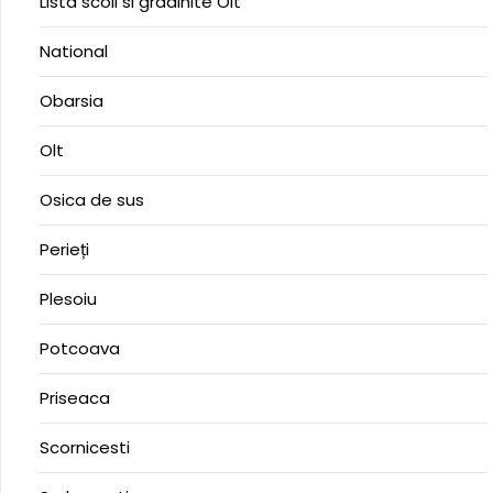
Lista scoli si gradinite Olt
National
Obarsia
Olt
Osica de sus
Perieți
Plesoiu
Potcoava
Priseaca
Scornicesti