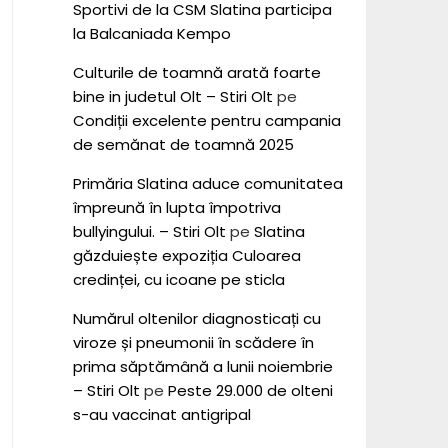
Sportivi de la CSM Slatina participa
la Balcaniada Kempo
Culturile de toamnă arată foarte
bine in judetul Olt – Stiri Olt
pe
Condiții excelente pentru campania
de semănat de toamnă 2025
Primăria Slatina aduce comunitatea
împreună în lupta împotriva
bullyingului. – Stiri Olt
pe
Slatina
găzduiește expoziția Culoarea
credinței, cu icoane pe sticla
Numărul oltenilor diagnosticați cu
viroze și pneumonii în scădere în
prima săptămână a lunii noiembrie
– Stiri Olt
pe
Peste 29.000 de olteni
s-au vaccinat antigripal