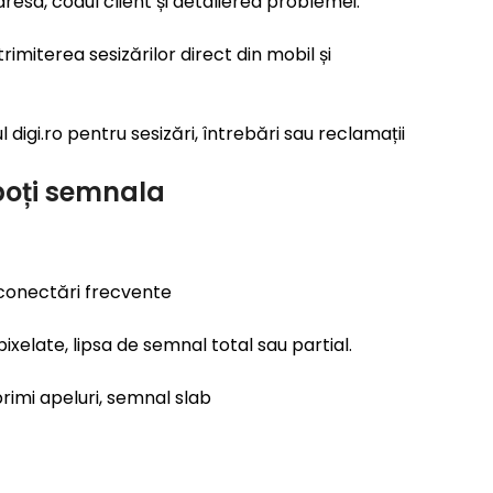
resa, codul client și detalierea problemei.
trimiterea sesizărilor direct din mobil și
ul digi.ro pentru sesizări, întrebări sau reclamații
poți semnala
deconectări frecvente
pixelate, lipsa de semnal total sau partial.
rimi apeluri, semnal slab