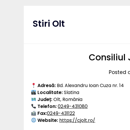
Skip
to
content
Stiri Olt
Consiliul
Posted 
Adresă:
Bd. Alexandru Ioan Cuza nr. 14
Localitate:
Slatina
Județ:
Olt, România
Telefon:
0249-431080
Fax:
0249-431122
Website:
https://cjolt.ro/