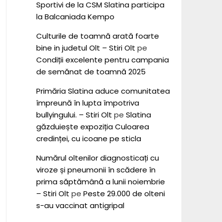
Sportivi de la CSM Slatina participa
la Balcaniada Kempo
Culturile de toamnă arată foarte
bine in judetul Olt – Stiri Olt
pe
Condiții excelente pentru campania
de semănat de toamnă 2025
Primăria Slatina aduce comunitatea
împreună în lupta împotriva
bullyingului. – Stiri Olt
pe
Slatina
găzduiește expoziția Culoarea
credinței, cu icoane pe sticla
Numărul oltenilor diagnosticați cu
viroze și pneumonii în scădere în
prima săptămână a lunii noiembrie
– Stiri Olt
pe
Peste 29.000 de olteni
s-au vaccinat antigripal