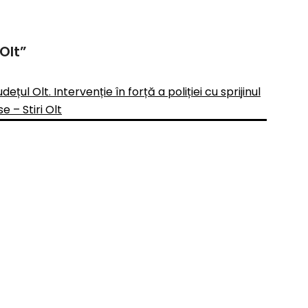
Olt
”
ețul Olt. Intervenție în forță a poliției cu sprijinul
e – Stiri Olt