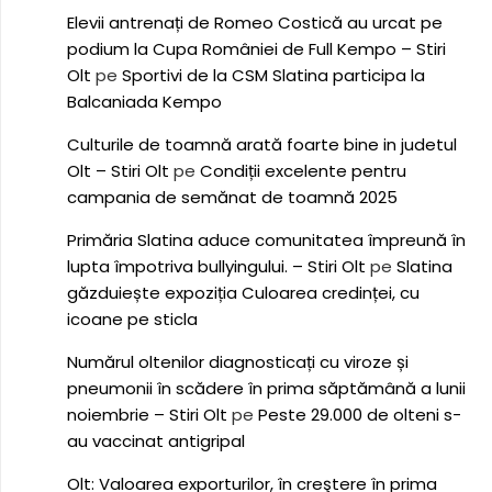
Elevii antrenați de Romeo Costică au urcat pe
podium la Cupa României de Full Kempo – Stiri
Olt
pe
Sportivi de la CSM Slatina participa la
Balcaniada Kempo
Culturile de toamnă arată foarte bine in judetul
Olt – Stiri Olt
pe
Condiții excelente pentru
campania de semănat de toamnă 2025
Primăria Slatina aduce comunitatea împreună în
lupta împotriva bullyingului. – Stiri Olt
pe
Slatina
găzduiește expoziția Culoarea credinței, cu
icoane pe sticla
Numărul oltenilor diagnosticați cu viroze și
pneumonii în scădere în prima săptămână a lunii
noiembrie – Stiri Olt
pe
Peste 29.000 de olteni s-
au vaccinat antigripal
Olt: Valoarea exporturilor, în creştere în prima