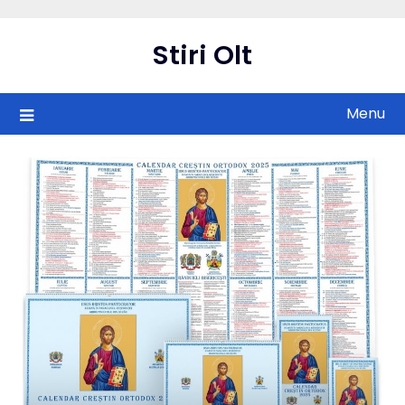
Skip
to
Stiri Olt
content
Menu