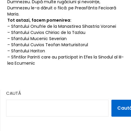
Dumnezeu. După multe rugăciuni și nevoințe,
Dumnezeu le-a dăruit o fiică: pe Preasfânta Fecioară
Maria.
Tot astazi, facem pomenirea:
– Sfantului Onufrie de la Manastirea Sihastria Voronei
– Sfantului Cuvios Chiriac de la Tazlau
– Sfantului Mucenic Severian
– Sfantului Cuvios Teofan Marturisitorul
– Sfantului Hariton
– Sfintilor Parinti care au participat in Efes la Sinodul al III-
lea Ecumenic
CAUTĂ
Caut