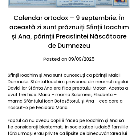
Calendar ortodox – 9 septembrie. În
această zi sunt prăznuiți Sfinții Ioachim
și Ana, părinții Preasfintei Născătoare
de Dumnezeu
Posted on 09/09/2025
Sfinții Ioachim și Ana sunt cunoscuți ca părinții Maicii
Domnului. Sfântul Ioachim provenea din neamul regelui
David, iar Sfânta Ana era fiica preotului Matan. Acesta a
avut trei fiice: Maria – mama Salomeei, Elisabeta –
mama Sfântului Ioan Botezătorul, și Ana – cea care a
născut-o pe Fecioara Maria.
Faptul că nu aveau copii îi făcea pe Ioachim și Ana să
fie considerați blestemați, în societatea iudaică familiile
fără urmași erau privite ca lipsite de binecuvântarea lui