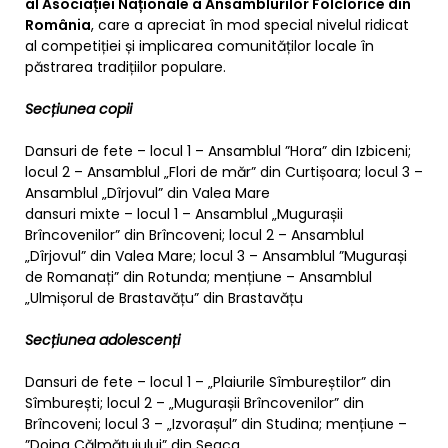
al Asociației Naționale a Ansamblurilor Folclorice din
România
, care a apreciat în mod special nivelul ridicat
al competiției și implicarea comunităților locale în
păstrarea tradițiilor populare.
Secțiunea copii
Dansuri de fete – locul 1 – Ansamblul ”Hora” din Izbiceni;
locul 2 – Ansamblul „Flori de măr” din Curtișoara; locul 3 –
Ansamblul „Dîrjovul” din Valea Mare
dansuri mixte – locul 1 – Ansamblul „Mugurașii
Brîncovenilor” din Brîncoveni; locul 2 – Ansamblul
„Dîrjovul” din Valea Mare; locul 3 – Ansamblul ”Mugurași
de Romanați” din Rotunda; mențiune – Ansamblul
„Ulmișorul de Brastavățu” din Brastavățu
Secțiunea adolescenți
Dansuri de fete – locul 1 – „Plaiurile Sîmbureștilor” din
Sîmburești; locul 2 – „Mugurașii Brîncovenilor” din
Brîncoveni; locul 3 – „Izvorașul” din Studina; mențiune –
”Doina Călmățuiului” din Seaca