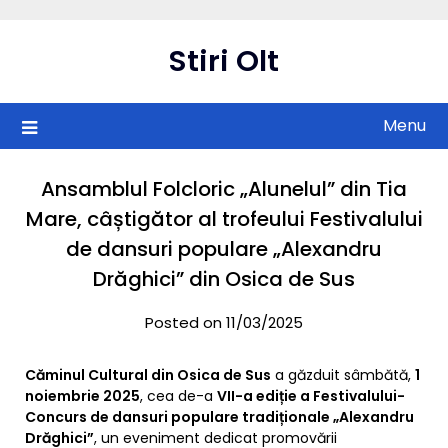
Skip
to
Stiri Olt
content
Menu
Ansamblul Folcloric „Alunelul” din Tia
Mare, câștigător al trofeului Festivalului
de dansuri populare „Alexandru
Drăghici” din Osica de Sus
Posted on 11/03/2025
Căminul Cultural din Osica de Sus
a găzduit sâmbătă,
1
noiembrie 2025
, cea de-a
VII-a ediție a Festivalului-
Concurs de dansuri populare tradiționale „Alexandru
Drăghici”
, un eveniment dedicat promovării