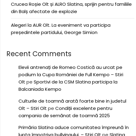
Crucea Roșie Olt și ALRO Slatina, sprijin pentru familiile
din Balș afectate de explozie
Alegeri la AUR Olt. La eveniment va participa
președintele partidului, George Simion
Recent Comments
Elevii antrenați de Romeo Costică au urcat pe
podium la Cupa României de Full Kempo – Stiri
Olt
pe
Sportivi de la CSM Slatina participa la
Balcaniada Kempo
Culturile de toamnă arată foarte bine in judetul
Olt – Stiri Olt
pe
Condiții excelente pentru
campania de semănat de toamnă 2025
Primăria Slatina aduce comunitatea împreună în
lupta împotriva bullyingului. – Stiri Olt
pe
Slatina