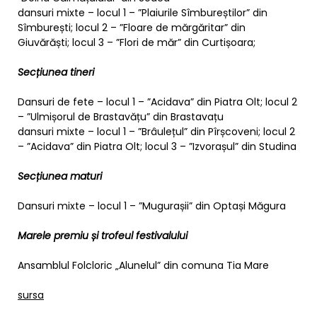
dansuri mixte – locul 1 – ”Plaiurile Sîmbureștilor” din
Sîmburești; locul 2 – ”Floare de mărgăritar” din
Giuvărăști; locul 3 – ”Flori de măr” din Curtișoara;
Secțiunea tineri
Dansuri de fete – locul 1 – ”Acidava” din Piatra Olt; locul 2
– ”Ulmișorul de Brastavățu” din Brastavațu
dansuri mixte – locul 1 – ”Brâulețul” din Pîrșcoveni; locul 2
– ”Acidava” din Piatra Olt; locul 3 – ”Izvorașul” din Studina
Secțiunea maturi
Dansuri mixte – locul 1 – ”Mugurașii” din Optași Măgura
Marele premiu și trofeul festivalului
Ansamblul Folcloric „Alunelul” din comuna Tia Mare
sursa