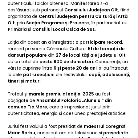
autenticului folclor oltenesc. Manifestarea s-a
desfășurat sub patronajul
Consiliului Județean Olt
, fiind
organizată de
Centrul Județean pentru Cultură și Artă
Olt
, prin
Secția Programe și Proiecte
, în parteneriat cu
Primăria și Consiliul Local Osica de Sus
.
Ediția din acest an a înregistrat
o participare record
,
reunind pe scena Căminului Cultural
51 de formații de
dansuri populare
din
27 de localități ale județului Olt
,
cu un total de
peste 600 de dansatori
. Concurenții, cu
vârste cuprinse între
6 și peste 20 de ani
, s-au întrecut
la cele
patru secțiuni
ale festivalului:
copii, adolescenți,
tineri și maturi
.
Trofeul și
marele premiu al ediției 2025
au fost
câștigate de
Ansamblul Folcloric „Alunelul” din
comuna Tia Mare
, care a impresionat juriul prin
autenticitatea, energia și coeziunea prestației artistice.
Juriul festivalului a fost prezidat de
maestrul coregraf
Marin Barbu
, cunoscut om de televiziune și
președinte