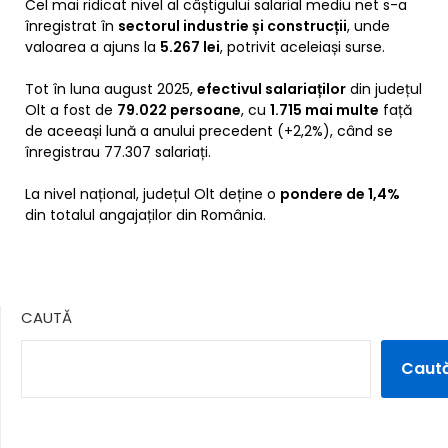
Cel mai ridicat nivel al câștigului salarial mediu net s-a
înregistrat în
sectorul industrie și construcții
, unde
valoarea a ajuns la
5.267 lei
, potrivit aceleiași surse.
Tot în luna august 2025,
efectivul salariaților
din județul
Olt a fost de
79.022 persoane
, cu
1.715 mai multe
față
de aceeași lună a anului precedent (+2,2%), când se
înregistrau 77.307 salariați.
La nivel național, județul Olt deține o
pondere de 1,4%
din totalul angajaților din România.
CAUTĂ
Caut