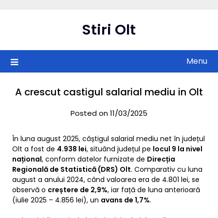
Skip
to
Stiri Olt
content
Menu
A crescut castigul salarial mediu in Olt
Posted on 11/03/2025
În luna august 2025, câștigul salarial mediu net în județul
Olt a fost de
4.938 lei
, situând județul pe
locul 9 la nivel
național
, conform datelor furnizate de
Direcția
Regională de Statistică (DRS) Olt
. Comparativ cu luna
august a anului 2024, când valoarea era de 4.801 lei, se
observă o
creștere de 2,9%
, iar față de luna anterioară
(iulie 2025 – 4.856 lei), un
avans de 1,7%
.