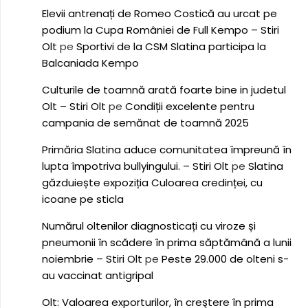
Elevii antrenați de Romeo Costică au urcat pe
podium la Cupa României de Full Kempo – Stiri
Olt
pe
Sportivi de la CSM Slatina participa la
Balcaniada Kempo
Culturile de toamnă arată foarte bine in judetul
Olt – Stiri Olt
pe
Condiții excelente pentru
campania de semănat de toamnă 2025
Primăria Slatina aduce comunitatea împreună în
lupta împotriva bullyingului. – Stiri Olt
pe
Slatina
găzduiește expoziția Culoarea credinței, cu
icoane pe sticla
Numărul oltenilor diagnosticați cu viroze și
pneumonii în scădere în prima săptămână a lunii
noiembrie – Stiri Olt
pe
Peste 29.000 de olteni s-
au vaccinat antigripal
Olt: Valoarea exporturilor, în creştere în prima